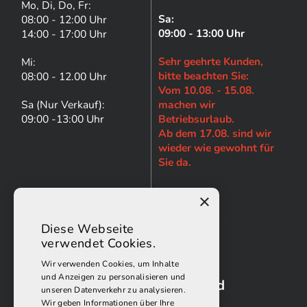
Mo, Di, Do, Fr:
Sa:
08:00 - 12:00 Uhr
09:00 - 13:00 Uhr
14:00 - 17:00 Uhr
Sehr geehrte Kunden,
Mi:
bitte beachten Sie:
08:00 - 12.00 Uhr
Vom 10.08. - 15.08.
Sa (Nur Verkauf):
machen wir
09:00 -13:00 Uhr
Betriebsurlaub.
Ab dem 17.08. sind wir
wieder wie gewohnt für
Sie da.
×
Diese Webseite
verwendet Cookies.
Wir verwenden Cookies, um Inhalte
und Anzeigen zu personalisieren und
Folgen Sie uns auf Facebook und
unseren Datenverkehr zu analysieren.
Instagram:
Wir geben Informationen über Ihre