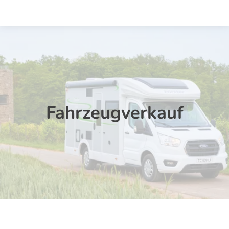
Startseite
Fahrzeugverkauf
Marken
Fahrzeugverkauf
Vermietung
Service
Über Uns
Kontakt