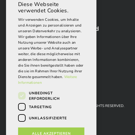
Diese Webseite
verwendet Cookies.
Wir verwenden Cookies, um Inhalte
und Anzeigen zu personalisieren und
Folgen Sie uns auf Facebook und
unseren Datenverkehr zu analysieren.
Instagram:
Wir geben Informationen über Ihre
Nutzung unserer Website auch an
unsere Werbe- und Analysepartner
weiter, die diese möglicherweise mit
anderen Informationen kombinieren,
die Sie ihnen bereitgestellt haben oder
die sie im Rahmen Ihrer Nutzung ihrer
Dienste gesammelt haben.
Weitere
Informationen
UNBEDINGT
ERFORDERLICH
REISEMOBIL-CENTER LÖRRACH GMBH 2026. ALL RIGHTS RESERVED.
TARGETING
AGBS
UNKLASSIFIZIERTE
IMPRESSUM
ALLE AKZEPTIEREN