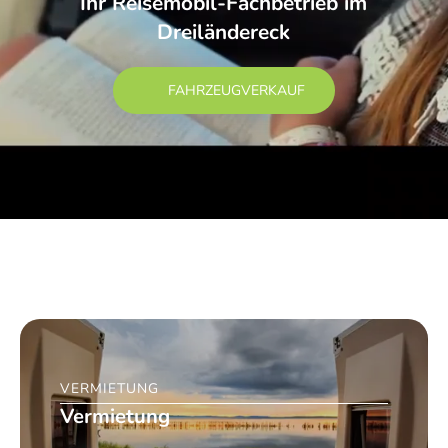
Ihr Reisemobil-Fachbetrieb im
Dreiländereck
Schweizer Kunden
FAHRZEUGVERKAUF
Messen
VERMIETUNG
Vermietung