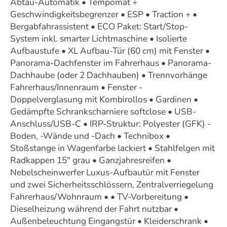
Abtau-Automatik • Tempomat +
Geschwindigkeitsbegrenzer • ESP • Traction + •
Bergabfahrassistent • ECO Paket: Start/Stop-
System inkl. smarter Lichtmaschine • Isolierte
Aufbaustufe • XL Aufbau-Tür (60 cm) mit Fenster •
Panorama-Dachfenster im Fahrerhaus • Panorama-
Dachhaube (oder 2 Dachhauben) • Trennvorhänge
Fahrerhaus/Innenraum • Fenster -
Doppelverglasung mit Kombirollos • Gardinen •
Gedämpfte Schrankscharniere softclose • USB-
Anschluss/USB-C • IRP-Struktur: Polyester (GFK) -
Boden, -Wände und -Dach • Technibox •
Stoßstange in Wagenfarbe lackiert • Stahlfelgen mit
Radkappen 15" grau • Ganzjahresreifen •
Nebelscheinwerfer Luxus-Aufbautür mit Fenster
und zwei Sicherheitsschlössern, Zentralverriegelung
Fahrerhaus/Wohnraum • • TV-Vorbereitung •
Dieselheizung während der Fahrt nutzbar •
Außenbeleuchtung Eingangstür • Kleiderschrank •