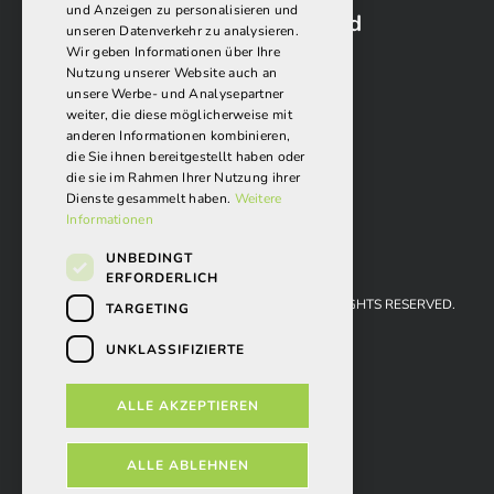
und Anzeigen zu personalisieren und
Folgen Sie uns auf Facebook und
unseren Datenverkehr zu analysieren.
Instagram:
Wir geben Informationen über Ihre
Nutzung unserer Website auch an
unsere Werbe- und Analysepartner
weiter, die diese möglicherweise mit
anderen Informationen kombinieren,
die Sie ihnen bereitgestellt haben oder
die sie im Rahmen Ihrer Nutzung ihrer
Dienste gesammelt haben.
Weitere
Informationen
UNBEDINGT
ERFORDERLICH
REISEMOBIL-CENTER LÖRRACH GMBH 2026. ALL RIGHTS RESERVED.
TARGETING
AGBS
UNKLASSIFIZIERTE
IMPRESSUM
ALLE AKZEPTIEREN
DATENSCHUTZ
POWERED BY EMPORI CMS
ALLE ABLEHNEN