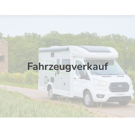
Startseite
Fahrzeugverkauf
Marken
Fahrzeugverkauf
Vermietung
Service
Über Uns
Kontakt